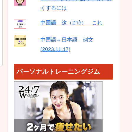
くするには
中国語 这（Zhè） これ
中国語⇔日本語 例文
(2023.11.17)
パーソナルトレーニングジム