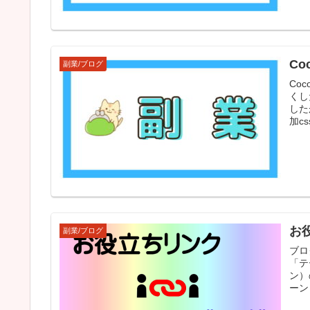
C
副業/ブログ
Co
くし
した
加c
お
副業/ブログ
ブロ
「テ
ン）
ーン