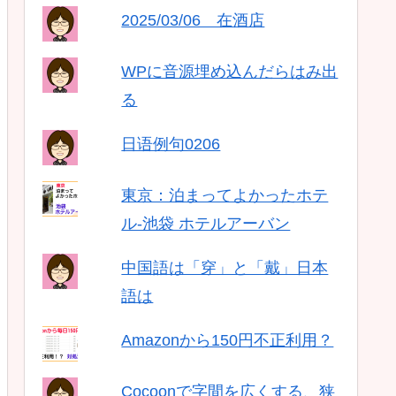
2025/03/06 在酒店
WPに音源埋め込んだらはみ出
る
日语例句0206
東京：泊まってよかったホテ
ル-池袋 ホテルアーバン
中国語は「穿」と「戴」日本
語は
Amazonから150円不正利用？
Cocoonで字間を広くする、狭