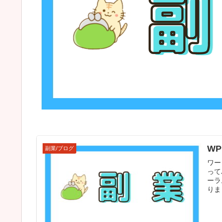
W
副業/ブログ
ワー
って
ーラ
りまし