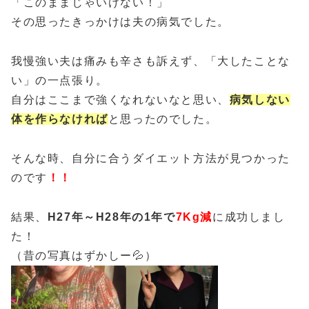
「このままじゃいけない！」
その思ったきっかけは夫の病気でした。
我慢強い夫は痛みも辛さも訴えず、「大したことな
い」の一点張り。
自分はここまで強くなれないなと思い、
病気しない
体を作らなければ
と思ったのでした。
そんな時、自分に合うダイエット方法が見つかった
のです
！！
結果、
H27年～H28年の1年で
7Kg減
に成功しまし
た！
（昔の写真はずかしー💦）