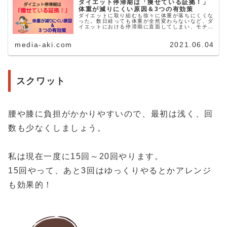
ダイエット停滞期は「痩せている証拠！」
体重が減りにくい原因＆3つの有効策
ダイエットに取り組むも徐々に体重が落ちにくくな
った。数日経っても体重が全然変わらないなど、ダ
イエットにおける停滞期に直面してしまい、モチベ
ーションが下がって諦めたり、ダイエットに失敗し
たと勘違いしてしまう方、多いのではないでしょう
media-aki.com
2021.06.04
か。実は、...
スクワット
腰や膝に負担がかかりやすいので、最初は浅く、回
数も少なくしましょう。
私は現在一度に15回～20回やります。
15回やって、あと3回はゆっくりやるとかアレンジ
も効果的！