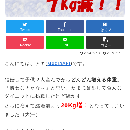
Twitter
Facebook
はてブ
Pocket
LINE
コピー
2024.02.13
2019.09.18
こんにちは、アキ(
MediaAki
)です。
結婚して子供２人産んでから
どんどん増える体重。
「痩せなきゃな～」と思い、たまに奮起して色んな
ダイエットに挑戦したけど続かず、
20Kg増！
さらに増えて結婚前より
となってしまい
ました（大汗）