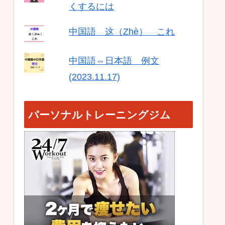
くするには
中国語 这（Zhè） これ
中国語⇔日本語 例文
(2023.11.17)
パーソナルトレーニングジム