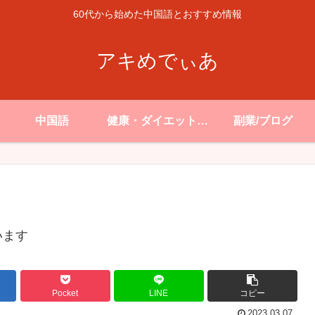
60代から始めた中国語とおすすめ情報
アキめでぃあ
中国語
健康・ダイエット・
副業/ブログ
生活
います
Pocket
LINE
コピー
2023.03.07