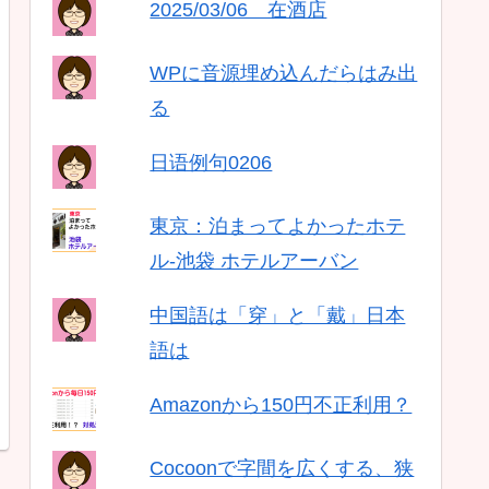
2025/03/06 在酒店
WPに音源埋め込んだらはみ出
る
日语例句0206
東京：泊まってよかったホテ
ル-池袋 ホテルアーバン
中国語は「穿」と「戴」日本
語は
Amazonから150円不正利用？
Cocoonで字間を広くする、狭