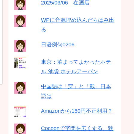
2025/03/06 在酒店
WPに音源埋め込んだらはみ出
る
日语例句0206
東京：泊まってよかったホテ
ル-池袋 ホテルアーバン
中国語は「穿」と「戴」日本
語は
Amazonから150円不正利用？
Cocoonで字間を広くする、狭