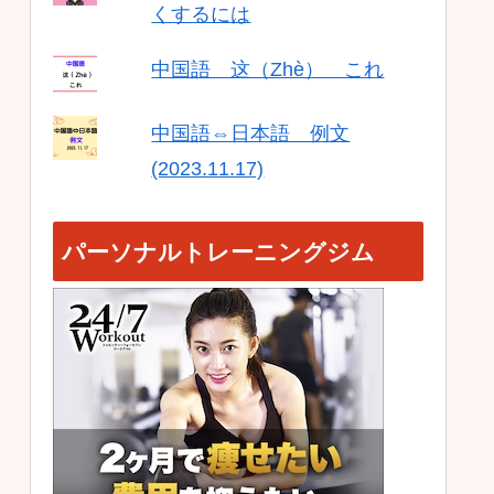
くするには
中国語 这（Zhè） これ
中国語⇔日本語 例文
(2023.11.17)
パーソナルトレーニングジム