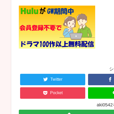
シ
Twitter
Pocket
aki05