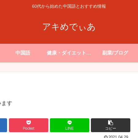
60代から始めた中国語とおすすめ情報
アキめでぃあ
中国語
健康・ダイエット・
副業/ブログ
生活
います
Pocket
LINE
コピー
2021.04.29