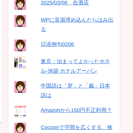
2025/03/06 在酒店
WPに音源埋め込んだらはみ出
る
日语例句0206
東京：泊まってよかったホテ
ル-池袋 ホテルアーバン
中国語は「穿」と「戴」日本
語は
Amazonから150円不正利用？
Cocoonで字間を広くする、狭