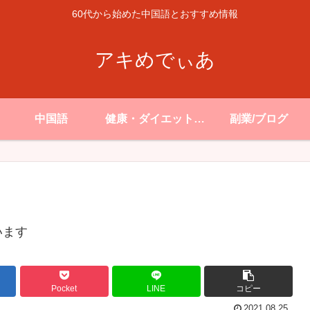
60代から始めた中国語とおすすめ情報
アキめでぃあ
中国語
健康・ダイエット・
副業/ブログ
生活
います
Pocket
LINE
コピー
2021.08.25