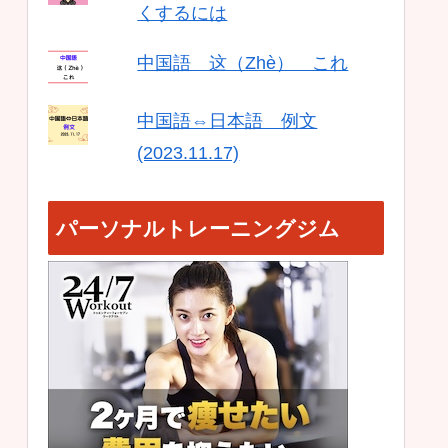
くするには
中国語 这（Zhè） これ
中国語⇔日本語 例文
(2023.11.17)
パーソナルトレーニングジム