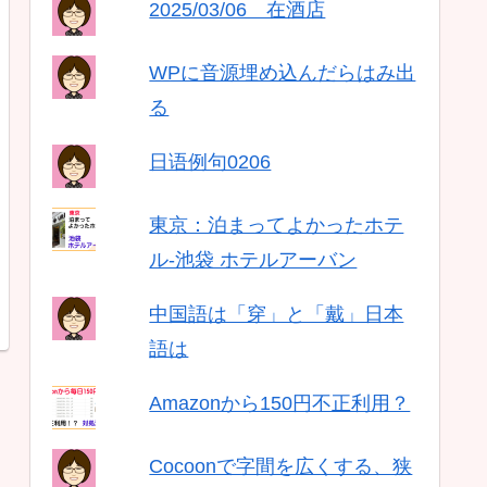
2025/03/06 在酒店
WPに音源埋め込んだらはみ出
る
日语例句0206
東京：泊まってよかったホテ
ル-池袋 ホテルアーバン
中国語は「穿」と「戴」日本
語は
Amazonから150円不正利用？
Cocoonで字間を広くする、狭