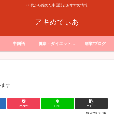
60代から始めた中国語とおすすめ情報
アキめでぃあ
中国語
健康・ダイエット・
副業/ブログ
生活
います
Pocket
LINE
コピー
2020.08.16