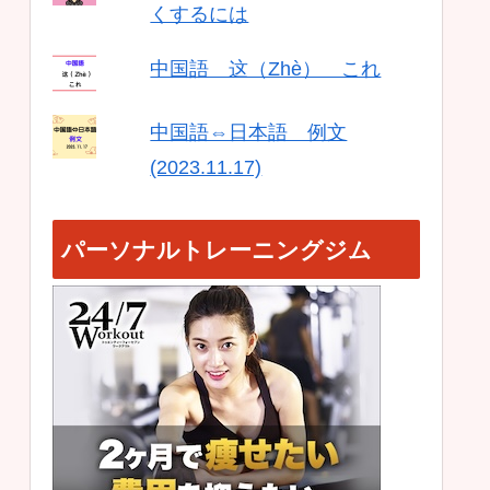
くするには
中国語 这（Zhè） これ
中国語⇔日本語 例文
(2023.11.17)
パーソナルトレーニングジム