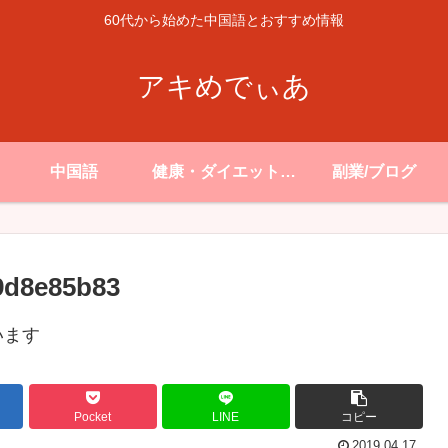
60代から始めた中国語とおすすめ情報
アキめでぃあ
中国語
健康・ダイエット・
副業/ブログ
生活
9d8e85b83
います
Pocket
LINE
コピー
2019.04.17