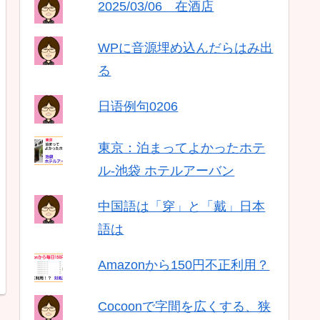
2025/03/06 在酒店
WPに音源埋め込んだらはみ出
る
日语例句0206
東京：泊まってよかったホテ
ル-池袋 ホテルアーバン
中国語は「穿」と「戴」日本
語は
Amazonから150円不正利用？
Cocoonで字間を広くする、狭