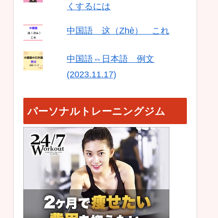
くするには
中国語 这（Zhè） これ
中国語⇔日本語 例文
(2023.11.17)
パーソナルトレーニングジム