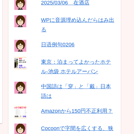
2025/03/06 在酒店
WPに音源埋め込んだらはみ出
る
日语例句0206
東京：泊まってよかったホテ
ル-池袋 ホテルアーバン
中国語は「穿」と「戴」日本
語は
Amazonから150円不正利用？
Cocoonで字間を広くする、狭