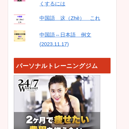
くするには
中国語 这（Zhè） これ
中国語⇔日本語 例文
(2023.11.17)
パーソナルトレーニングジム