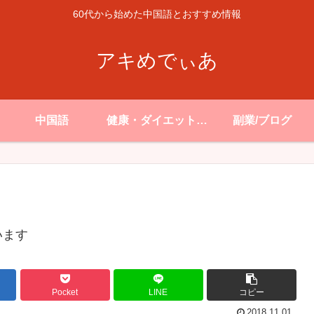
60代から始めた中国語とおすすめ情報
アキめでぃあ
中国語
健康・ダイエット・
副業/ブログ
生活
います
Pocket
LINE
コピー
2018.11.01